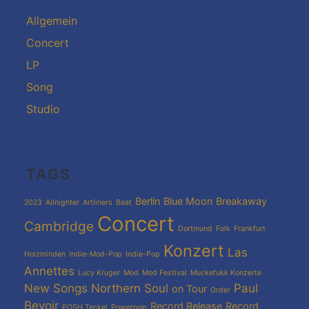
Allgemein
Concert
LP
Song
Studio
TAGS
Berlin
Blue Moon
Breakaway
2023
Allnighter
Artliners
Beat
Concert
Cambridge
Dortmund
Folk
Frankfurt
Konzert
Las
Holzminden
Indie-Mod-Pop
Indie-Pop
Annettes
Lucy Kruger
Mod
Mod Festival
Muckefukk Konzerte
New Songs
Northern Soul
Paul
on Tour
Order
Bevoir
Record Release
Record
POSH Teckel
Powerpop