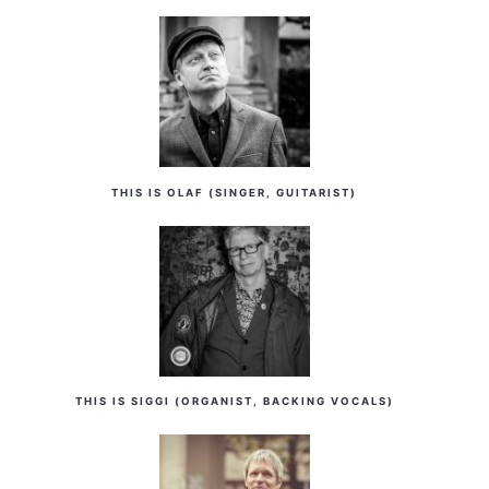
THIS IS OLAF (SINGER, GUITARIST)
THIS IS SIGGI (ORGANIST, BACKING VOCALS)