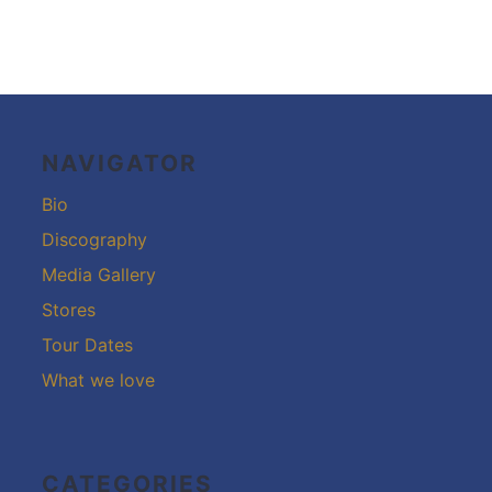
Footer-
Inhalt
NAVIGATOR
Bio
Discography
Media Gallery
Stores
Tour Dates
What we love
CATEGORIES