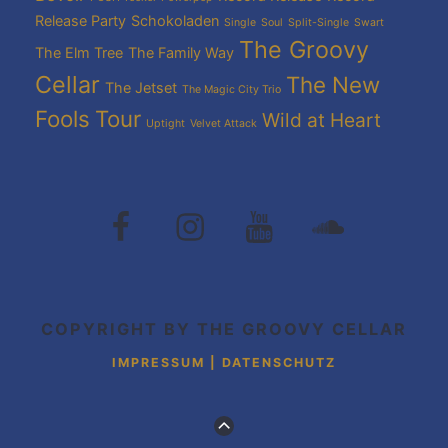
Release Party
Schokoladen
Single
Soul
Split-Single
Swart
The Groovy
The Elm Tree
The Family Way
Cellar
The New
The Jetset
The Magic City Trio
Fools
Tour
Wild at Heart
Uptight
Velvet Attack
The
The
The
The
Groovy
Groovy
Groovy
Grovvy
Cellar
Cellar
Cellar
Cellar
auf
auf
auf
auf
Facebook
Instagram
Youtube
Soundcloud
COPYRIGHT BY THE GROOVY CELLAR
IMPRESSUM | DATENSCHUTZ
ZUM
ANFANG