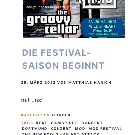
DIE FESTIVAL-
SAISON BEGINNT
29. MÄRZ 2022
VON
MATTHIAS.HANICH
mit uns!
KATEGORIEN:
CONCERT
TAGS:
BEAT
·
CAMBRIDGE
·
CONCERT
·
DORTMUND
·
KONZERT
·
MOD
·
MOD FESTIVAL
·
THE NEW FOOLS
·
VELVET ATTACK
·