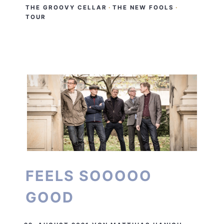
THE GROOVY CELLAR
·
THE NEW FOOLS
·
TOUR
FEELS SOOOOO
GOOD