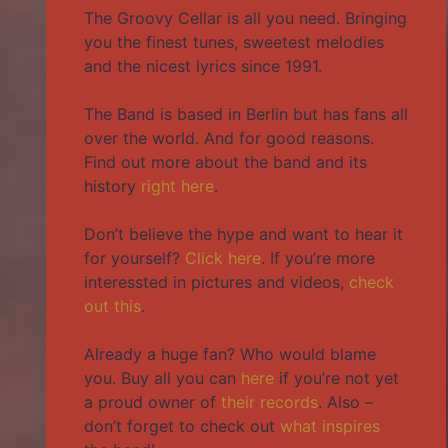
The Groovy Cellar is all you need. Bringing
you the finest tunes, sweetest melodies
and the nicest lyrics since 1991.
The Band is based in Berlin but has fans all
over the world. And for good reasons.
Find out more about the band and its
history
right here
.
Don’t believe the hype and want to hear it
for yourself?
Click here
. If you’re more
interessted in pictures and videos,
check
out this
.
Already a huge fan? Who would blame
you. Buy all you can
here
if you’re not yet
a proud owner of
their records
. Also –
don’t forget to check out
what inspires