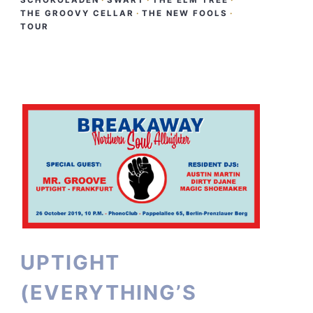
SCHOKOLADEN
·
SWART
·
THE ELM TREE
·
THE GROOVY CELLAR
·
THE NEW FOOLS
·
TOUR
UPTIGHT
(EVERYTHING’S