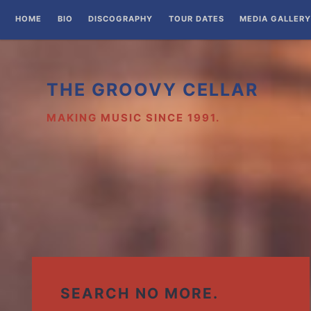
Zum
HOME
BIO
DISCOGRAPHY
TOUR DATES
MEDIA GALLERY
Inhalt
springen
THE GROOVY CELLAR
MAKING MUSIC SINCE 1991.
SEARCH NO MORE.