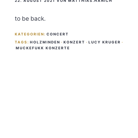
22. AUGUST 2021
VON
MATTHIAS.HANICH
to be back.
KATEGORIEN:
CONCERT
TAGS:
HOLZMINDEN
·
KONZERT
·
LUCY KRUGER
·
MUCKEFUKK KONZERTE