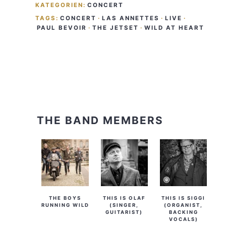
KATEGORIEN:
CONCERT
TAGS:
CONCERT
·
LAS ANNETTES
·
LIVE
·
PAUL BEVOIR
·
THE JETSET
·
WILD AT HEART
THE BAND MEMBERS
THE BOYS
THIS IS OLAF
THIS IS SIGGI
RUNNING WILD
(SINGER,
(ORGANIST,
GUITARIST)
BACKING
VOCALS)