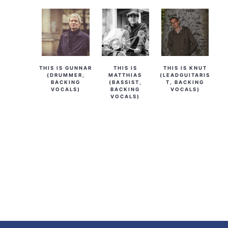
THIS IS GUNNAR
THIS IS
THIS IS KNUT
(DRUMMER,
MATTHIAS
(LEADGUITARIS
BACKING
(BASSIST,
T, BACKING
VOCALS)
BACKING
VOCALS)
VOCALS)
Footer-