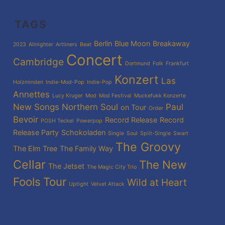
TAGS
Berlin
Blue Moon
Breakaway
2023
Allnighter
Artliners
Beat
Concert
Cambridge
Dortmund
Folk
Frankfurt
Konzert
Las
Holzminden
Indie-Mod-Pop
Indie-Pop
Annettes
Lucy Kruger
Mod
Mod Festival
Muckefukk Konzerte
New Songs
Northern Soul
Paul
on Tour
Order
Bevoir
Record Release
Record
POSH Teckel
Powerpop
Release Party
Schokoladen
Single
Soul
Split-Single
Swart
The Groovy
The Elm Tree
The Family Way
Cellar
The New
The Jetset
The Magic City Trio
Fools
Tour
Wild at Heart
Uptight
Velvet Attack