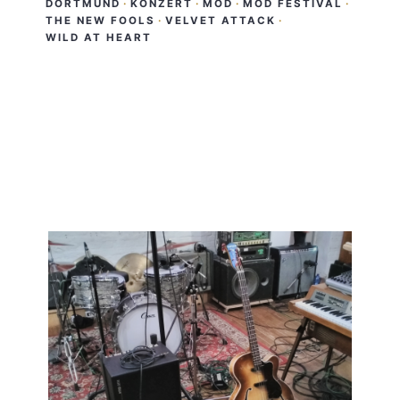
DORTMUND
·
KONZERT
·
MOD
·
MOD FESTIVAL
·
THE NEW FOOLS
·
VELVET ATTACK
·
WILD AT HEART