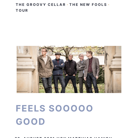
THE GROOVY CELLAR
·
THE NEW FOOLS
·
TOUR
FEELS SOOOOO
GOOD