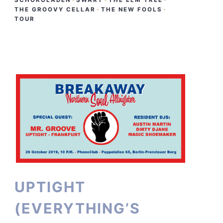
SCHOKOLADEN
·
SWART
·
THE ELM TREE
·
THE GROOVY CELLAR
·
THE NEW FOOLS
·
TOUR
UPTIGHT
(EVERYTHING’S