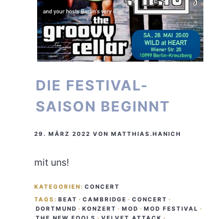
DIE FESTIVAL-
SAISON BEGINNT
29. MÄRZ 2022
VON
MATTHIAS.HANICH
mit uns!
KATEGORIEN:
CONCERT
TAGS:
BEAT
·
CAMBRIDGE
·
CONCERT
·
DORTMUND
·
KONZERT
·
MOD
·
MOD FESTIVAL
·
THE NEW FOOLS
·
VELVET ATTACK
·