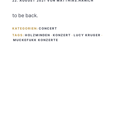
22. AUGUST 2021
VON
MATTHIAS.HANICH
to be back.
KATEGORIEN:
CONCERT
TAGS:
HOLZMINDEN
·
KONZERT
·
LUCY KRUGER
·
MUCKEFUKK KONZERTE