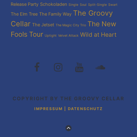
Release Party
Schokoladen
Single
Soul
Split-Single
Swart
The Groovy
The Elm Tree
The Family Way
Cellar
The New
The Jetset
The Magic City Trio
Fools
Tour
Wild at Heart
Uptight
Velvet Attack
The
The
The
The
Groovy
Groovy
Groovy
Grovvy
Cellar
Cellar
Cellar
Cellar
auf
auf
auf
auf
Facebook
Instagram
Youtube
Soundcloud
COPYRIGHT BY THE GROOVY CELLAR
IMPRESSUM | DATENSCHUTZ
ZUM
ANFANG