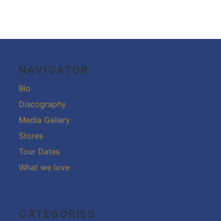
Footer-
Inhalt
NAVIGATOR
Bio
Discography
Media Gallery
Stores
Tour Dates
What we love
CATEGORIES