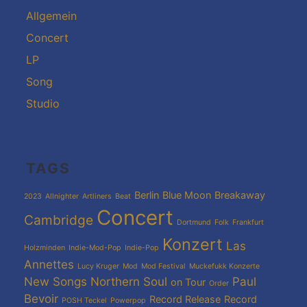
Allgemein
Concert
LP
Song
Studio
TAGS
Berlin
Blue Moon
Breakaway
2023
Allnighter
Artliners
Beat
Concert
Cambridge
Dortmund
Folk
Frankfurt
Konzert
Las
Holzminden
Indie-Mod-Pop
Indie-Pop
Annettes
Lucy Kruger
Mod
Mod Festival
Muckefukk Konzerte
New Songs
Northern Soul
Paul
on Tour
Order
Bevoir
Record Release
Record
POSH Teckel
Powerpop